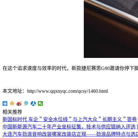
在这个追求速度与效率的时代，新款捷尼赛思G80邀请你停下
本文地址：http://www.qqxnyqc.com/qcsy/1460.html
相关推荐
新国标时代 车企＂安全水位线＂与上汽大众＂长期主义＂答卷
中国新能源汽车二十年产业坐标征集，技术与供应链纳入评选
大连汽车劲浪音响改装哪家改装店正规——劲浪品牌特点与选