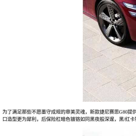
为了满足那些不愿墨守成规的审美灵魂，新款捷尼赛思G80
口造型更为犀利，后保险杠暗色镀铬如同黑夜般深邃，黑/红卡