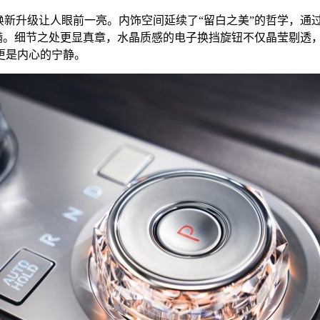
焕新升级让人眼前一亮。内饰空间延续了“留白之美”的哲学，通
拉满。细节之处更显真章，水晶质感的电子换挡旋钮不仅晶莹剔透
更是内心的宁静。