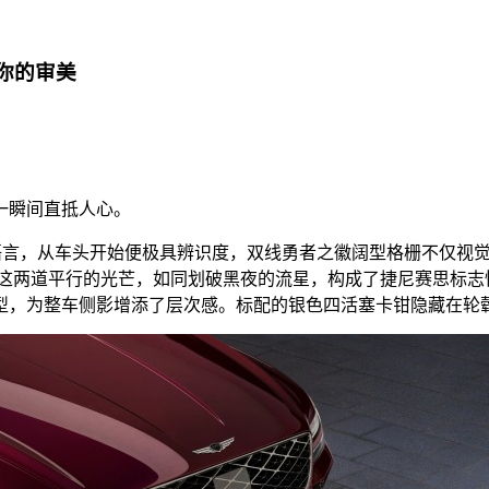
你的审美
一瞬间直抵人心。
觉语言，从车头开始便极具辨识度，双线勇者之徽阔型格栅不仅视
。这两道平行的光芒，如同划破黑夜的流星，构成了捷尼赛思标志
毂造型，为整车侧影增添了层次感。标配的银色四活塞卡钳隐藏在