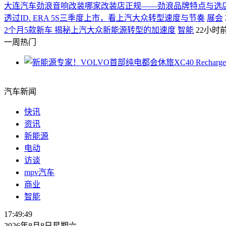
大连汽车劲浪音响改装哪家改装店正规——劲浪品牌特点与选
透过ID. ERA 5S三季度上市，看上汽大众转型速度与节奏
展会
2个月5款新车 揭秘上汽大众新能源转型的加速度
智能
22小时
一周热门
汽车新闻
快讯
资讯
新能源
电动
访谈
mpv汽车
商业
智能
17:49:50
2026年8月8日星期六