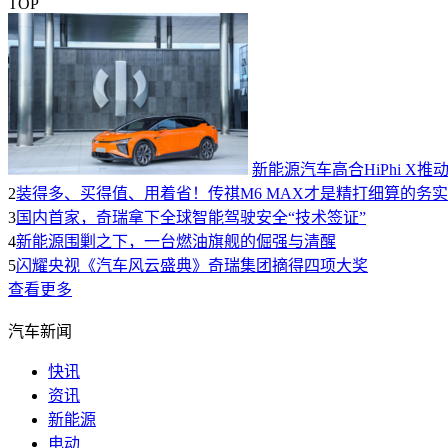
TOP
新能源汽车高合HiPhi 
2
装得多、买得值、用着省！传祺M6 MAX才是精打细算的务
3
国内首家，奇瑞拿下全球智能驾驶安全“技术签证”
4
新能源围剿之下，一台燃油旗舰的倔强与清醒
5
闪耀央视《汽车风云盛典》奇瑞集团摘得四项大奖
查看更多
汽车新闻
快讯
资讯
新能源
电动