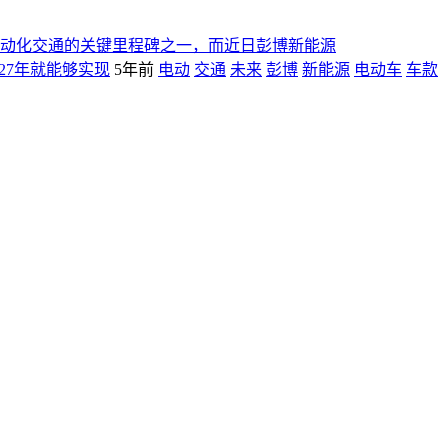
动化交通的关键里程碑之一，而近日彭博新能源
27年就能够实现
5年前
电动
交通
未来
彭博
新能源
电动车
车款