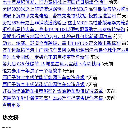
七十年厚积薄发，恒力泰机械上海展首日燃爆全场！
前天
历经5830米之上非铺装道路验证 猛士M817 高性能版与华为乾
破局下沉市场充电难题：曹操充电“蚂蚁站”模式走进温州
前天
历经5830米之上非铺装道路验证 猛士M817 高性能版与华为乾
拒绝小马拉大车，鑫卡T3 PLUS以硬核配置助力卡友多拉快跑
暑期出行首选奇瑞全新QQ3，体验高性价比新能源汽车
前天
动力、承载、舒适全面越级，鑫卡T3 PLUS定义微卡新标准
前
万车远航拓蓝海｜广西汽车集团以新能源出海构建全球化产业
告别五菱阴影：菱势汽车的自我重塑与新生
前天
第九届 828 低碳节 15 城星星运力宝线下专项扶持
3天前
恒力泰用十年讲了一个新故事
6天前
西门子数字主线赋能新能源汽车智造升级
7天前
西门子数字主线赋能新能源汽车智造升级
7天前
好看的燃油轿车推荐哪些？燃油轿车颜值优选清单
7天前
家用轿车哪个保值率高？2026选车指南告诉你答案
7天前
查看更多
热文榜