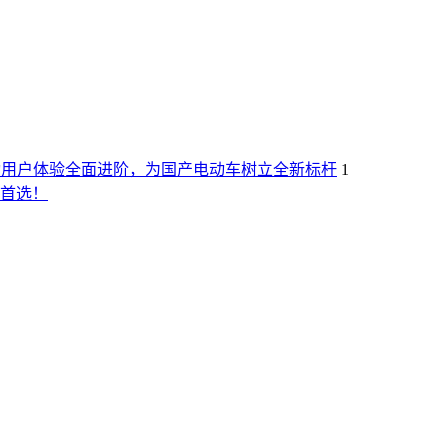
X推动用户体验全面进阶，为国产电动车树立全新标杆
1
实首选！