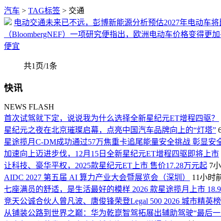
汽车
>
TAG标签
> 交通
电动交通未来已不远，彭博新能源分析预估2027年电动车
（BloombergNEF）一项研究便指出，欧洲电动车价格变
便宜
共1页/1条
快讯
NEWS FLASH
首次试驾就下定，说说我为什么选择全新星纪元ET增程四驱？
星纪元之夜在北京璀璨启幕，点亮中国汽车品牌向上的“灯塔”
星途揽月C-DM成功通过57万焦重卡追尾能量安全挑战 彰显安
加速向上迈进步伐，12月15日全新星纪元ET增程四驱即将上市
让科技、豪华平权，2025款星纪元ET上市 售价17.28万元起
7
AIDC 2027 第五届 AI 算力产业大会暨展览会（深圳）
11小时
七座满员的舒适，是生活最好的模样 2026 款星途揽月上市 18.
竞天公诚合伙人曾凡波、唐俊锋荣登Legal 500 2026 城市精英
从铺装公路到世界之巅：华为乾崑智驾拓展出辅助驾驶“最后一