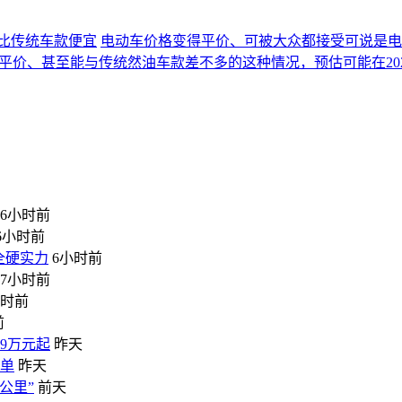
将比传统车款便宜
电动车价格变得平价、可被大众都接受可说是电
得更加平价、甚至能与传统然油车款差不多的这种情况，预估可能在20
6小时前
6小时前
全硬实力
6小时前
7小时前
小时前
前
99万元起
昨天
榜单
昨天
公里”
前天