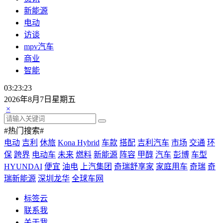
新能源
电动
访谈
mpv汽车
商业
智能
03:23:23
2026年8月7日星期五
×
#热门搜索#
电动
吉利
休旅
Kona Hybrid
车款
搭配
吉利汽车
市场
交通
环
保
跨界
电动车
未来
燃料
新能源
阵容
甲醇
汽车
彭博
车型
HYUNDAI
便宜
油电
上汽集团
奇瑞舒享家
家庭用车
奇瑞
奇
瑞新能源
深圳龙华
全球车网
标签云
联系我
关于我