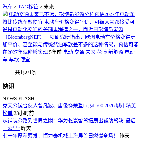
汽车
>
TAG标签
> 未来
电动交通未来已不远，彭博新能源分析预估2027年电动车
将比传统车款便宜
电动车价格变得平价、可被大众都接受可
说是电动化交通的关键里程碑之一，而近日彭博新能源
（BloombergNEF）一项研究便指出，欧洲电动车价格变得更
加平价、甚至能与传统然油车款差不多的这种情况，预估可能
在2027年就能够实现
5年前
电动
交通
未来
彭博
新能源
电动
车
车款
便宜
共1页/1条
快讯
NEWS FLASH
竞天公诚合伙人曾凡波、唐俊锋荣登Legal 500 2026 城市精英
榜单
23小时前
从铺装公路到世界之巅：华为乾崑智驾拓展出辅助驾驶“最后
一公里”
昨天
七十年厚积薄发，恒力泰机械上海展首日燃爆全场！
昨天