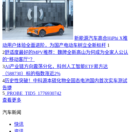
新能源汽车高合HiPhi X推
动用户体验全面进阶，为国产电动车树立全新标杆
1
2
舒适度最好的MPV推荐：魏牌全新高山为何成为全家人公认
的“移动客厅”？
3
AI产业链方向震荡分化，科创人工智能ETF易方达
（588730）标的指数涨近2%
4
历史性突破！中科源本硫化物全固态电池国内首次实车测试
告捷
5
_PROBE_TID5_1776930742
查看更多
汽车新闻
快讯
资讯