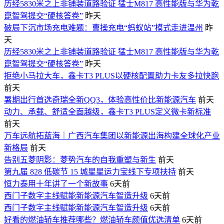
历经5830米之上非铺装道路验证 猛士M817 高性能版与华为乾
崑智驾提交“硬核答卷”
昨天
破局下沉市场充电难题：曹操充电“蚂蚁站”模式走进温州
昨
天
历经5830米之上非铺装道路验证 猛士M817 高性能版与华为乾
崑智驾提交“硬核答卷”
昨天
拒绝小马拉大车，鑫卡T3 PLUS以硬核配置助力卡友多拉快跑
前天
暑期出行首选奇瑞全新QQ3，体验高性价比新能源汽车
前天
动力、承载、舒适全面越级，鑫卡T3 PLUS定义微卡新标准
前天
万车远航拓蓝海｜广西汽车集团以新能源出海构建全球化产业
新格局
前天
告别五菱阴影：菱势汽车的自我重塑与新生
前天
第九届 828 低碳节 15 城星星运力宝线下专项扶持
前天
恒力泰用十年讲了一个新故事
6天前
西门子数字主线赋能新能源汽车智造升级
6天前
西门子数字主线赋能新能源汽车智造升级
6天前
好看的燃油轿车推荐哪些？燃油轿车颜值优选清单
6天前