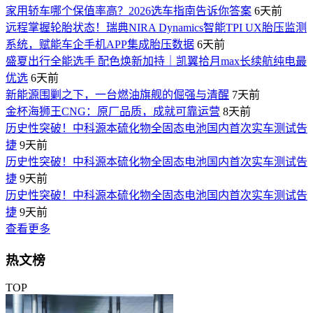
家用轿车哪个保值率高？2026选车指南告诉你答案
6天前
远程掌握轮胎状态！瑞典NIRA Dynamics智能TPI UX胎压监测
系统，赋能车企手机APP集成胎压数据
6天前
盛夏出行全能选手 配色焕新加持｜凯翼拾月max长续航纯电最
优选
6天前
新能源围剿之下，一台燃油旗舰的倔强与清醒
7天前
金杯海狮王CNG：原厂品质，成就可靠运营
8天前
历史性突破！中科源本硫化物全固态电池国内首次实车测试告
捷
9天前
历史性突破！中科源本硫化物全固态电池国内首次实车测试告
捷
9天前
历史性突破！中科源本硫化物全固态电池国内首次实车测试告
捷
9天前
查看更多
热文榜
TOP