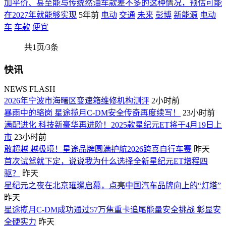
加平价、甚至能与传统然油车款差不多的这种情况，预估可能
在2027年就能够实现
5年前
电动
交通
未来
彭博
新能源
电动
车
车款
便宜
共1页/3条
快讯
NEWS FLASH
2026年宁波市海曙区变速箱维修机构测评
2小时前
暴雨中的骆岗 星途揽月C-DM安全传奇再度续写！
23小时前
满配进化 科技新豪华再进阶！2025款星纪元ET将于4月19日上
市
23小时前
敢超越 越极境！星途品牌圆满护航2026跨喜自行车赛
昨天
首次试驾就下定，说说我为什么选择全新星纪元ET增程四
驱？
昨天
星纪元之夜在北京璀璨启幕，点亮中国汽车品牌向上的“灯塔”
昨天
星途揽月C-DM成功通过57万焦重卡追尾能量安全挑战 彰显安
全硬实力
昨天