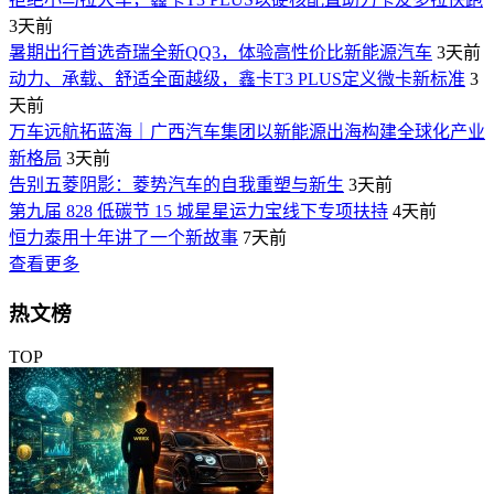
3天前
暑期出行首选奇瑞全新QQ3，体验高性价比新能源汽车
3天前
动力、承载、舒适全面越级，鑫卡T3 PLUS定义微卡新标准
3
天前
万车远航拓蓝海｜广西汽车集团以新能源出海构建全球化产业
新格局
3天前
告别五菱阴影：菱势汽车的自我重塑与新生
3天前
第九届 828 低碳节 15 城星星运力宝线下专项扶持
4天前
恒力泰用十年讲了一个新故事
7天前
查看更多
热文榜
TOP