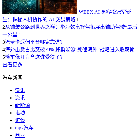
WEEX AI 黑客松冠军诞
生：揭秘人机协作的 AI 交易策略
1
2
从铺装公路到世界之巅：华为乾崑智驾拓展出辅助驾驶“最后
一公里”
3
流量卡返佣平台哪家靠谱？
4
海外出货占比突破39% 蜂巢能源“死磕海外”战略进入收获期
5
验车像开盲盒这谁受得了？
查看更多
汽车新闻
快讯
资讯
新能源
电动
访谈
mpv汽车
商业