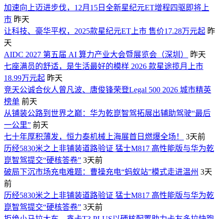
加速向上迈进步伐，12月15日全新星纪元ET增程四驱即将上
市
昨天
让科技、豪华平权，2025款星纪元ET上市 售价17.28万元起
昨
天
AIDC 2027 第五届 AI 算力产业大会暨展览会（深圳）
昨天
七座满员的舒适，是生活最好的模样 2026 款星途揽月上市
18.99万元起
昨天
竞天公诚合伙人曾凡波、唐俊锋荣登Legal 500 2026 城市精英
榜单
前天
从铺装公路到世界之巅：华为乾崑智驾拓展出辅助驾驶“最后
一公里”
前天
七十年厚积薄发，恒力泰机械上海展首日燃爆全场！
3天前
历经5830米之上非铺装道路验证 猛士M817 高性能版与华为乾
崑智驾提交“硬核答卷”
3天前
破局下沉市场充电难题：曹操充电“蚂蚁站”模式走进温州
3天
前
历经5830米之上非铺装道路验证 猛士M817 高性能版与华为乾
崑智驾提交“硬核答卷”
3天前
拒绝小马拉大车，鑫卡T3 PLUS以硬核配置助力卡友多拉快跑