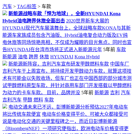
汽车
>
TAG标签
> 车款
新能源战略车款「悍为地球」，全新HYUNDAI Kona
Hybrid油电跨界休旅全面出击
2020世界新车大展的
HYUNDAI现代汽车展演舞台上，全球战略车款KONA与其新
能源车家族成员包含汽油版、Hybrid油电复合动力版及EV纯
电休旅等同场惊艳亮相，不仅成为耀眼的目光焦点，同时也宣
告HYUNDAI在台湾市场将正式进入新能源元年
5年前
车款
新能源
油电
跨界
休旅
HYUNDAI
Kona Hybrid
新能源新阵容，吉利汽车宣布研发甲醇燃料车款
中国车厂
吉利汽车于上周宣布，将持续开发甲醇动力车款，就算这项技
术有可能会以失败收场，但车厂也正在中国西部的部分城市测
试甲醇燃料原型车款，并针对商用车部门开发搭载以甲醇燃料
为动力的卡车车款。 目前，品牌并没
5年前
新能源
吉利
汽车
吉利汽车
甲醇
燃料
车款
电动交通未来已不远，彭博新能源分析预估2027年电动车
将比传统车款便宜
电动车价格变得平价、可被大众都接受可
说是电动化交通的关键里程碑之一，而近日彭博新能源
（BloombergNEF）一项研究便指出，欧洲电动车价格变得更