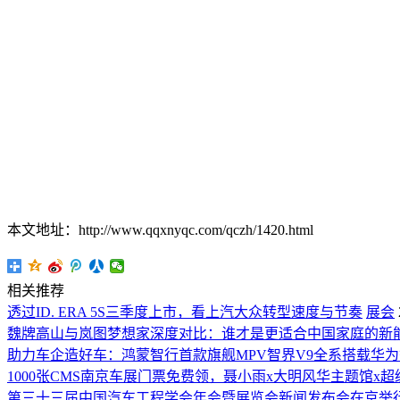
本文地址：http://www.qqxnyqc.com/qczh/1420.html
相关推荐
透过ID. ERA 5S三季度上市，看上汽大众转型速度与节奏
展会
魏牌高山与岚图梦想家深度对比：谁才是更适合中国家庭的新能
助力车企造好车：鸿蒙智行首款旗舰MPV智界V9全系搭载华
1000张CMS南京车展门票免费领，聂小雨x大明风华主题馆x
第三十三届中国汽车工程学会年会暨展览会新闻发布会在京举