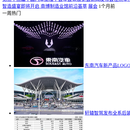
智造盛宴即将开启 南博制造业馆前沿荟萃
展会
1个月前
一周热门
东南汽车新产品LOG
轩辕智驾发布全系后装