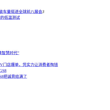
装车量挺进全球前八
展会
3
苛的低温测试
清智慧时代”
HEV门店爆单，凭实力让消费者掏钱
S8
S8把诚意给满了