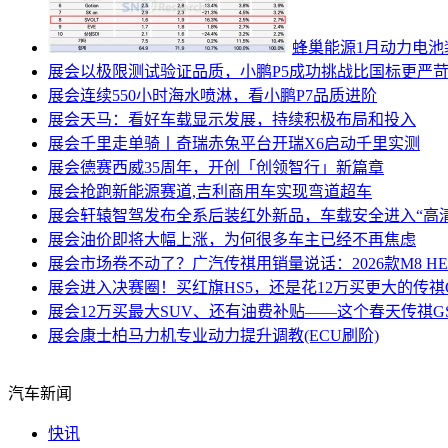
蜂巢能源1月动力电池
展会
以极限测试验证品质，小鹏P5成功挑战比国标更严
展会
连续550小时海水喷淋，看小鹏P7品质进阶
展会
天马：看好车载显示发展，持续积极布局和投入
展会
千里走单骑丨奇瑞赤兔平台开瑞X6启动千里实测
展会
德赛西威35周年，开创「创领智行」新篇章
展会
抢跑新能源赛道,吉利商用车实现弯道超车
展会
轩辕智驾发布全系后装红外新品，车载安全进入“高
展会
油价即将大幅上涨，为何很多车主已经不再焦虑
展会
市场卷不动了？广汽传祺用销量说话：2026款M8 
展会
进入决赛圈！买红旗HS5，还是花12万买更大的传祺G
展会
12万买最大SUV、还有油费补贴——这个春天传祺G
展会
康士柏马力机专业动力提升调教(ECU刷阶)
汽车新闻
快讯