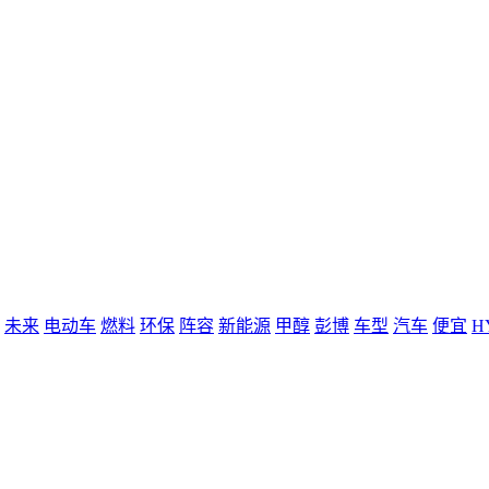
未来
电动车
燃料
环保
阵容
新能源
甲醇
彭博
车型
汽车
便宜
H