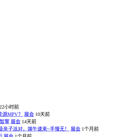
22小时前
源MPV？
展会
10天前
为智擎
展会
14天前
超级亲子派对，端午速来~手慢无！
展会
1个月前
行
展会
1个月前