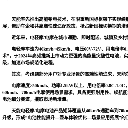
天能率先推出高能铅电技术，在限重新国标框架下实现续
展，帮助车企和共赢商快速适配政策，抢占新国标切换期的增
近年来，电轻摩/电摩在城市通勤、即时配送、城镇及乡村
电轻摩车速为40km/h~45km/h、电压60V-72V、
术”，于2024年高频推新上市动力更强的高能量突破性电池，
级，加速市场规范化进程。
其次，考虑到部分用户对专业场景的高端性能追求，天能在
电摩速度>50km/h、功率1.5kW以上、用电倍率0.8
60km/h、70km/h电摩使用场景需求，具备更强耐用性、续
电池细分赛道，攫取市场新增量。
天能电轻摩/电摩电池产品矩阵覆盖从40km/h通勤车到
升级，形成“电池性能提升—整车体验优化—场景应用拓展”的