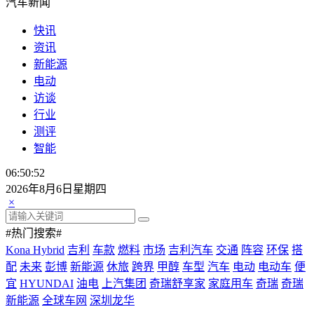
汽车新闻
快讯
资讯
新能源
电动
访谈
行业
测评
智能
06:50:52
2026年8月6日星期四
×
#热门搜索#
Kona Hybrid
吉利
车款
燃料
市场
吉利汽车
交通
阵容
环保
搭
配
未来
彭博
新能源
休旅
跨界
甲醇
车型
汽车
电动
电动车
便
宜
HYUNDAI
油电
上汽集团
奇瑞舒享家
家庭用车
奇瑞
奇瑞
新能源
全球车网
深圳龙华