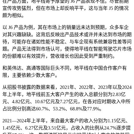
在产品方面，地平线寄予厚望的 J6 产品表现不佳。尽管前期
宣传攻势猛烈，但在市场上却反响平平，这与当年 J5 的情况
颇为相似。
以 J6 产品为例，其在市场上的销量远未达到预期，众多车企
对其兴趣缺缺。这背后反映出产品技术或许并未达到市场的期
待，可能存在诸如性能不稳定、与车企现有系统兼容性差等问
题。产品无法得到市场认可，使得地平线在智能驾驶芯片市场
的份额难以有效提升，营收增长也因此受到严重制约。
和英伟达、高通等国际巨头不同，地平线在中国合作客户有
限，主要依赖少数大客户。
从招股书披露的数据来看，2021年、2022年、2023年以及2024
年上半年，地平线前五大客户产生的收入总额分别为2.83亿
元、4.82亿元、10.67亿元及7.27亿元，在各对应时期收入中所
占比例分别高达60.7%、53.2%、68.8%及77.9%。
2021—2024年上半年，来自最大客户的收入分别为1.15亿元、
1.45亿元、6.27亿元及3.51亿元，占收入的比例从24.7%逐步提