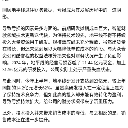
回顾地平线过往财务数据，亏损成为其发展历程中的一道阴
影。
导致亏损的因素是多方面的。前期研发摊销成本巨大，智能驾
驶领域技术更新迭代快，为保持技术领先，地平线不得不持续
投入大量资源用于研发。规模效应尚未充分释放，虽然出货量
在增长，但还未达到足以大幅降低单位成本的阶段。与大众合
资公司酷睿程的权益法核算损失也对财务状况产生了负面影
响。2024 年，地平线的经营亏损吞噬了 21.44 亿元现金，加上
31.56 亿元的研发投入，公司实际上处于严重失血状态。
与此同时，今年上半年，地平线研发开支达到23亿元，较上年
同期的14.2亿元增长62%。虽然高研发投入在一定程度上是为
了保持技术竞争力，但如此高的投入却未能有效转化为盈利，
导致亏损持续扩大，给公司的财务状况带来了沉重压力。
此外，技术投入并未带来销售成本的降低，与之相反的是，销
售成本还在进一步提升。