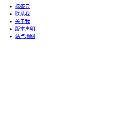
标签云
联系我
关于我
版本声明
站点地图