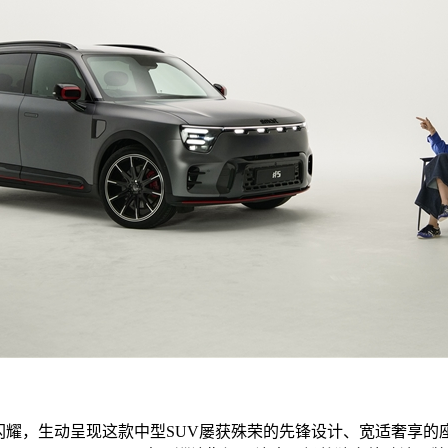
J 同台闪耀，生动呈现这款中型SUV屡获殊荣的先锋设计、宽适